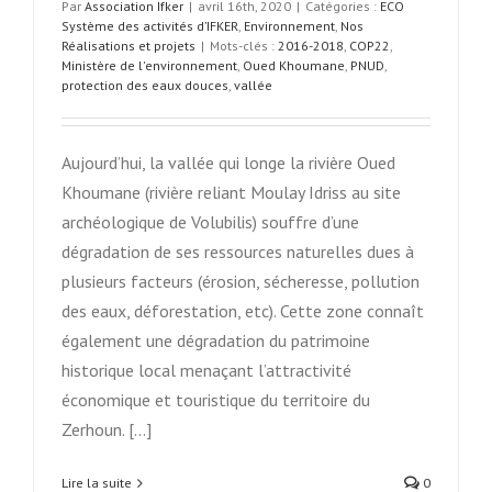
Par
Association Ifker
|
avril 16th, 2020
|
Catégories :
ECO
Système des activités d’IFKER
,
Environnement
,
Nos
Réalisations et projets
|
Mots-clés :
2016-2018
,
COP22
,
Ministère de l'environnement
,
Oued Khoumane
,
PNUD
,
protection des eaux douces
,
vallée
Aujourd’hui, la vallée qui longe la rivière Oued
Khoumane (rivière reliant Moulay Idriss au site
archéologique de Volubilis) souffre d’une
dégradation de ses ressources naturelles dues à
plusieurs facteurs (érosion, sécheresse, pollution
des eaux, déforestation, etc). Cette zone connaît
également une dégradation du patrimoine
historique local menaçant l’attractivité
économique et touristique du territoire du
Zerhoun. [...]
Lire la suite
0