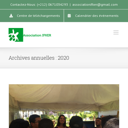
Skip
Contactez-Nous: (+212) 0671034293
|
associationifker@gmail.com
to
Centre de téléchargements
Calendrier des événements
content
Archives annuelles :
2020