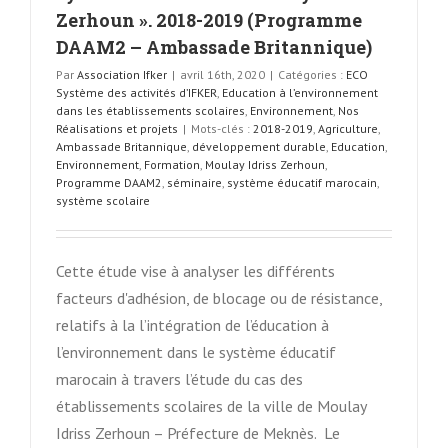
Zerhoun ». 2018-2019 (Programme
DAAM2 – Ambassade Britannique)
Par
Association Ifker
|
avril 16th, 2020
|
Catégories :
ECO
Système des activités d’IFKER
,
Education à l’environnement
dans les établissements scolaires
,
Environnement
,
Nos
Réalisations et projets
|
Mots-clés :
2018-2019
,
Agriculture
,
Ambassade Britannique
,
développement durable
,
Education
,
Environnement
,
Formation
,
Moulay Idriss Zerhoun
,
Programme DAAM2
,
séminaire
,
système éducatif marocain
,
système scolaire
Cette étude vise à analyser les différents
facteurs d'adhésion, de blocage ou de résistance,
relatifs à la l’intégration de l’éducation à
l’environnement dans le système éducatif
marocain à travers l’étude du cas des
établissements scolaires de la ville de Moulay
Idriss Zerhoun – Préfecture de Meknès. Le