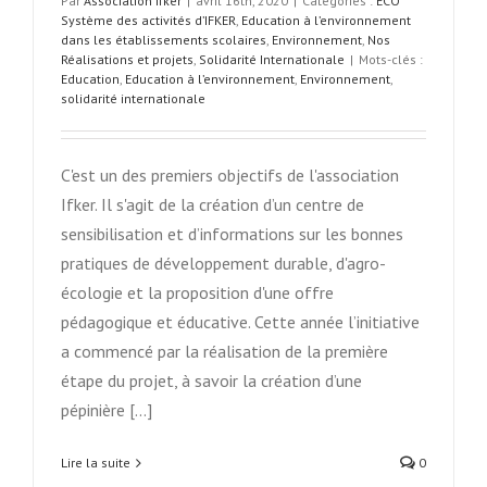
Par
Association Ifker
|
avril 16th, 2020
|
Catégories :
ECO
Système des activités d’IFKER
,
Education à l’environnement
dans les établissements scolaires
,
Environnement
,
Nos
Réalisations et projets
,
Solidarité Internationale
|
Mots-clés :
Education
,
Education à l’environnement
,
Environnement
,
solidarité internationale
C'est un des premiers objectifs de l'association
Ifker. Il s'agit de la création d’un centre de
sensibilisation et d’informations sur les bonnes
pratiques de développement durable, d'agro-
écologie et la proposition d'une offre
pédagogique et éducative. Cette année l’initiative
a commencé par la réalisation de la première
étape du projet, à savoir la création d’une
pépinière [...]
Lire la suite
0