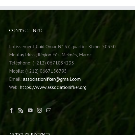
CONTACT INFO
Lotissement Caid Omar N° 57, quartier Khiber 50350
Moulay Idriss, Région Fès-Meknès, Maroc
Téléphone: (+212) 0671034293
Mobile: (+212) 0667156795
Email:
associationifker@gmail.com
Web:
https://www.associationifker.org