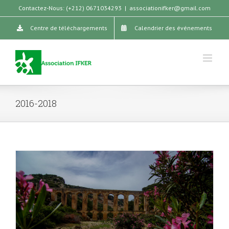
Skip
Contactez-Nous: (+212) 0671034293
|
associationifker@gmail.com
to
Centre de téléchargements
Calendrier des événements
content
2016-2018