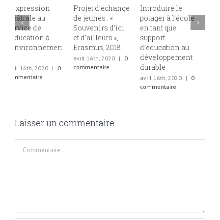
Projet d’échange
Introduire le
Projet “Porteurs
L
de jeunes : «
potager à l’école
d’eau”,
v
Souvenirs d’ici
en tant que
d’échange de
s
et d’ailleurs »,
support
jeunes franco-
o
Erasmus, 2018
d’éducation au
marocains dans
d
développement
le cadre
m
avril 16th, 2020
|
0
durable
d’Erasmus, juin -
f
commentaire
juillet 2019
l
avril 16th, 2020
|
0
commentaire
avril 16th, 2020
|
0
a
commentaire
c
Laisser un commentaire
Commentaire