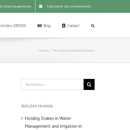
de téléchargements
Calendrier des événements
tivités d’IFKER
Blog
Contact
Accueil
/
"%s"
système éducatif marocain
Rechercher
Articles récents
Holding Stakes in Water
Management and Irrigation in