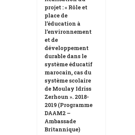
ement dans les
projet : « Rôle et
ents scolaires
place de
t
Nos Réalisations
l’éducation à
projets
l’environnement
et de
développement
durable dans le
système éducatif
marocain, cas du
système scolaire
de Moulay Idriss
Zerhoun ». 2018-
2019 (Programme
DAAM2 –
Ambassade
Britannique)