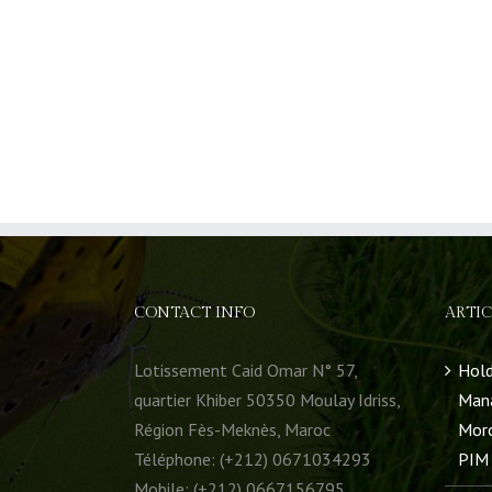
CONTACT INFO
ARTIC
Lotissement Caid Omar N° 57,
Hold
quartier Khiber 50350 Moulay Idriss,
Mana
Région Fès-Meknès, Maroc
Moro
Téléphone: (+212) 0671034293
PIM 
Mobile: (+212) 0667156795