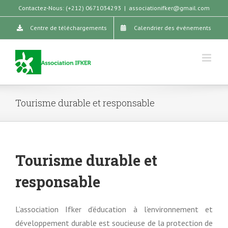
Skip
Contactez-Nous: (+212) 0671034293
|
associationifker@gmail.com
to
Centre de téléchargements
Calendrier des événements
content
Tourisme durable et responsable
Tourisme durable et
responsable
L’association Ifker d’éducation à l’environnement et
développement durable est soucieuse de la protection de