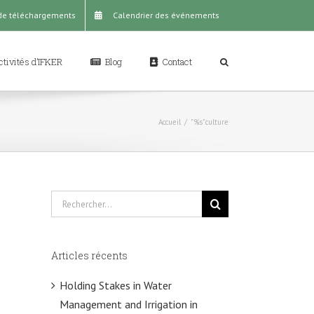
de téléchargements
Calendrier des événements
tivités d’IFKER
Blog
Contact
Accueil
/
"%s"
culture
Rechercher
Articles récents
Holding Stakes in Water
Management and Irrigation in