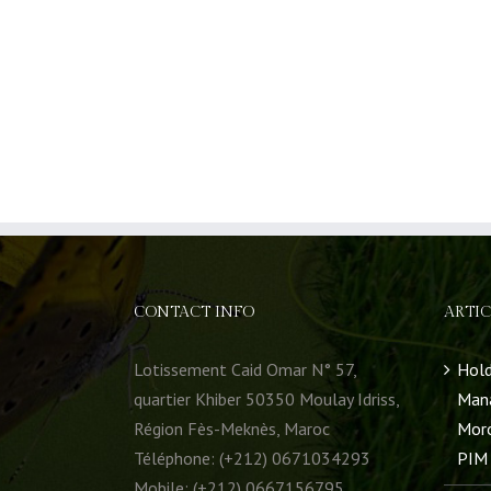
CONTACT INFO
ARTIC
Lotissement Caid Omar N° 57,
Hold
quartier Khiber 50350 Moulay Idriss,
Mana
Région Fès-Meknès, Maroc
Moro
Téléphone: (+212) 0671034293
PIM 
Mobile: (+212) 0667156795